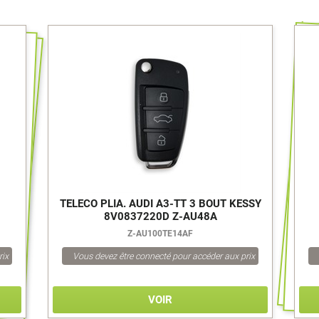
TELECO PLIA. AUDI A3-TT 3 BOUT KESSY
8V0837220D Z-AU48A
Z-AU100TE14AF
rix
Vous devez être connecté pour accéder aux prix
VOIR