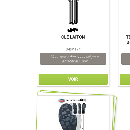
CLE LAITON
T
B
S-DM174
Vous devez être connecté pour
accéder aux prix
VOIR