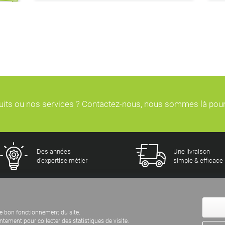
duits ou nos services ? Contactez-nous, nous sommes là pou
Des années
Une livraison
d'expertise métier
simple & efficace
e bon fonctionnement du site.
ement pour collecter des statistiques de visite.