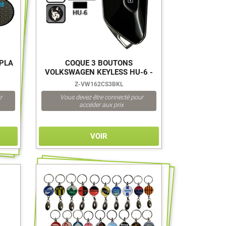
PLA
COQUE 3 BOUTONS
VOLKSWAGEN KEYLESS HU-6 -
HU162 X812
Z-VW162CS3BKL
r
Vous devez être connecté pour
accéder aux prix
VOIR