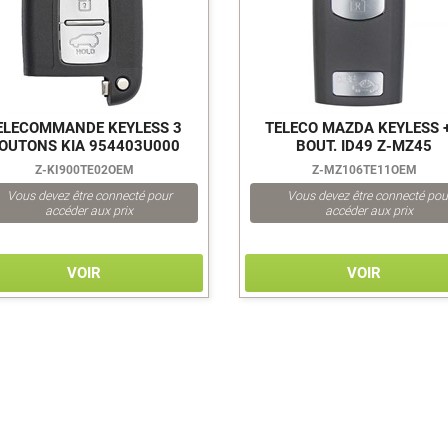
ELECOMMANDE KEYLESS 3
TELECO MAZDA KEYLESS +
OUTONS KIA 954403U000
BOUT. ID49 Z-MZ45
Z-KI900TE02OEM
Z-MZ106TE11OEM
Vous devez être connecté pour
Vous devez être connecté pou
accéder aux prix
accéder aux prix
VOIR
VOIR