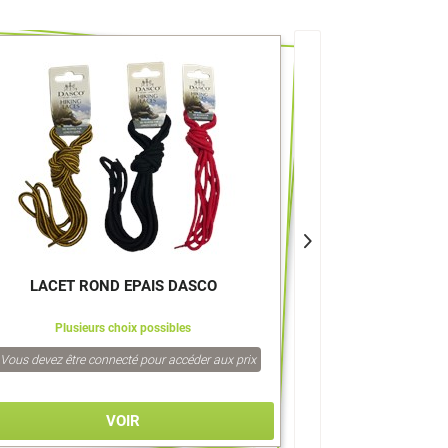
LACET ROND EPAIS DASCO
TELECO. HYU
NCF2952X 9
Plusieurs choix possibles
Z-HY
Vous devez être connecté pour accéder aux prix
Vous devez être co
VOIR