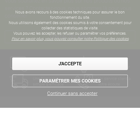
Vous souhaitez en savoir plus sur nos produits ou nos
services ? Contactez-nous, nous sommes là pour vous
Nous avons recours à des cookies techniques pour assurer le bon
conseiller
fonctionnement du site.
Nous utilisons également des cookies soumis à votre consentement pour
collecter des statistiques de visite.
Vous pouvez les accepter, les refuser ou paramétrer vos préférences.
CONTACTEZ-NOUS
Pour en savoir plus, vous pouvez consulter notre Politique des cookies
Un paiement
Des années
J'ACCEPTE
sécurisé
d'expertise métier
Une livraison
Un service client à
PARAMÉTRER MES COOKIES
simple & efficace
votre écoute
Continuer sans accepter