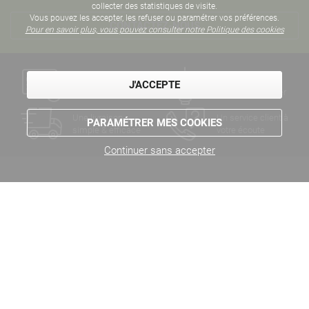
collecter des statistiques de visite.
Vous pouvez les accepter, les refuser ou paramétrer vos préférences.
CONTACTEZ-NOUS
Pour en savoir plus, vous pouvez consulter notre Politique des cookies
Un paiement
Des années
J'ACCEPTE
sécurisé
d'expertise métier
Une livraison
Un service client à
PARAMÉTRER MES COOKIES
simple & efficace
votre écoute
Continuer sans accepter