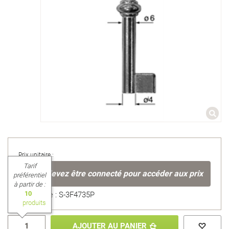
Prix unitaire :
Tarif
Vous devez être connecté pour accéder aux prix
préférentiel
à partir de :
10
Référence : S-3F4735P
produits
AJOUTER AU PANIER