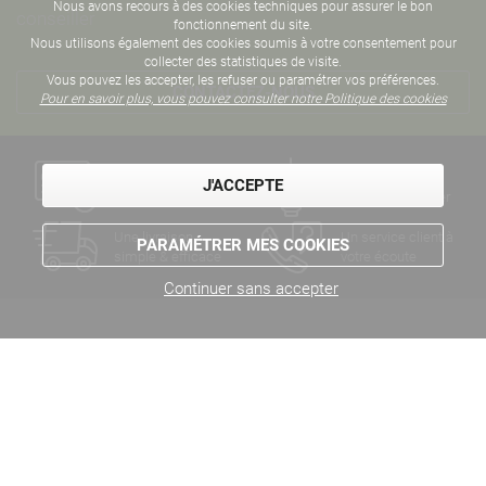
Nous avons recours à des cookies techniques pour assurer le bon
conseiller
fonctionnement du site.
Nous utilisons également des cookies soumis à votre consentement pour
collecter des statistiques de visite.
Vous pouvez les accepter, les refuser ou paramétrer vos préférences.
CONTACTEZ-NOUS
Pour en savoir plus, vous pouvez consulter notre Politique des cookies
Un paiement
Des années
J'ACCEPTE
sécurisé
d'expertise métier
Une livraison
Un service client à
PARAMÉTRER MES COOKIES
simple & efficace
votre écoute
Continuer sans accepter