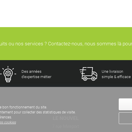
duits ou nos services ? Contactez-nous, nous sommes là pou
Des années
Une livraison
d'expertise métier
simple & efficace
e bon fonctionnement du site.
ement pour collecter des statistiques de visite.
LE NOUVEL
érences.
des cookies
7 rue Mireport