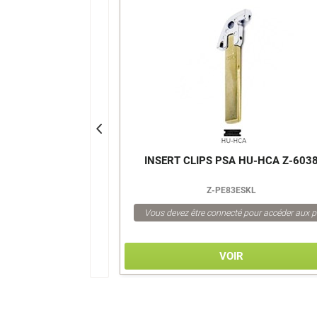
VROLET Z-6166
INSERT CLIPS PSA HU-HCA Z-603
B1
Z-PE83ESKL
pour accéder aux prix
Vous devez être connecté pour accéder aux p
VOIR