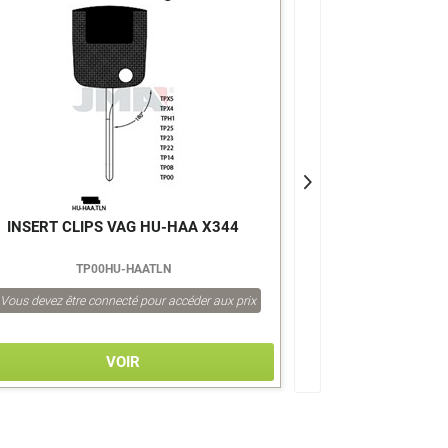
INSERT CLIPS VAG HU-HAA X344
INSERT CLIPS
TP00HU-HAATLN
Z
Vous devez être connecté pour accéder aux prix
Vous devez être co
VOIR