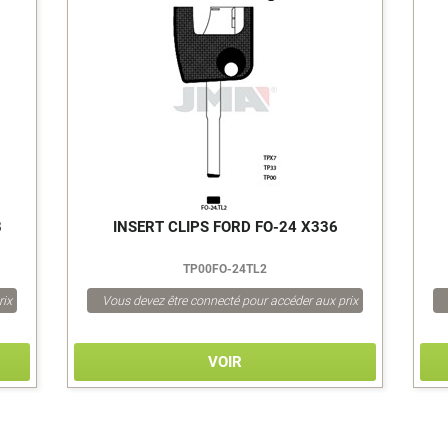
8
INSERT CLIPS FORD FO-24 X336
TP00FO-24TL2
rix
Vous devez être connecté pour accéder aux prix
VOIR