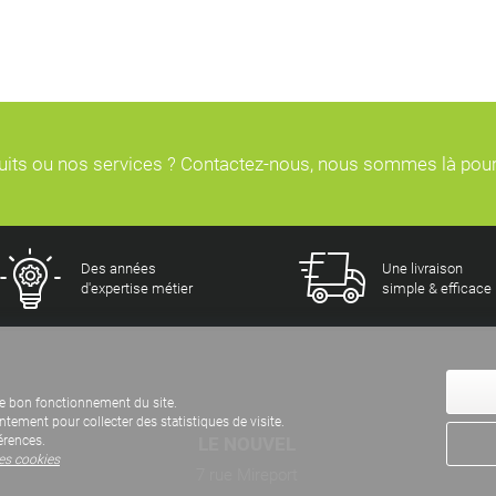
duits ou nos services ? Contactez-nous, nous sommes là pou
Des années
Une livraison
d'expertise métier
simple & efficace
e bon fonctionnement du site.
ement pour collecter des statistiques de visite.
LE NOUVEL
érences.
des cookies
7 rue Mireport