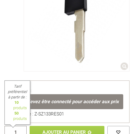
Tarif
Prix unitaire :
préférentiel
à partir de :
Vous devez être connecté pour accéder aux prix
10
produits
50
Référence : Z-SZ133RES01
produits
AJOUTER AU PANIER