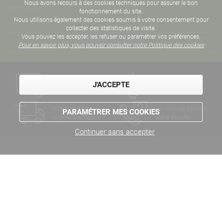
Nous avons recours à des cookies techniques pour assurer le bon
conseiller
fonctionnement du site.
Nous utilisons également des cookies soumis à votre consentement pour
collecter des statistiques de visite.
Vous pouvez les accepter, les refuser ou paramétrer vos préférences.
CONTACTEZ-NOUS
Pour en savoir plus, vous pouvez consulter notre Politique des cookies
Un paiement
Des années
J'ACCEPTE
sécurisé
d'expertise métier
Une livraison
Un service client à
PARAMÉTRER MES COOKIES
simple & efficace
votre écoute
Continuer sans accepter