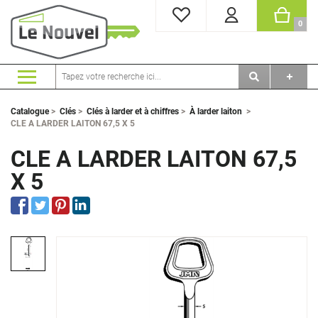
MES FAVORIS
PANI
0
Catalogue
>
Clés
>
Clés à larder et à chiffres
>
À larder laiton
>
CLE A LARDER LAITON 67,5 X 5
CLE A LARDER LAITON 67,5
X 5