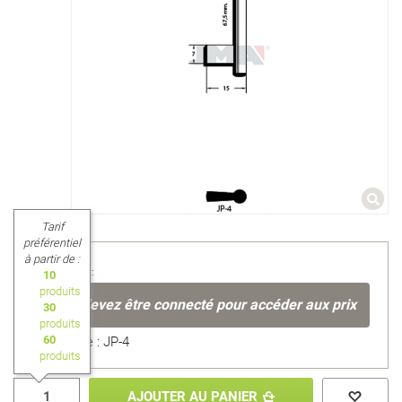
Tarif
préférentiel
à partir de :
Prix unitaire :
10
produits
Vous devez être connecté pour accéder aux prix
30
produits
60
Référence : JP-4
produits
AJOUTER AU PANIER