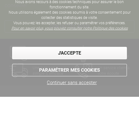
Nous avons recours à des cookies techniques pour assurer le bon
conseiller
fonctionnement du site.
Nous utilisons également des cookies soumis à votre consentement pour
collecter des statistiques de visite.
Vous pouvez les accepter, les refuser ou paramétrer vos préférences.
CONTACTEZ-NOUS
Pour en savoir plus, vous pouvez consulter notre Politique des cookies
Un paiement
Des années
J'ACCEPTE
sécurisé
d'expertise métier
Une livraison
Un service client à
PARAMÉTRER MES COOKIES
simple & efficace
votre écoute
Continuer sans accepter