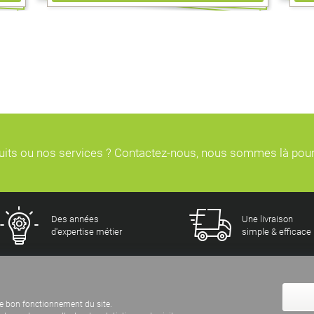
duits ou nos services ? Contactez-nous, nous sommes là pou
Des années
Une livraison
d'expertise métier
simple & efficace
e bon fonctionnement du site.