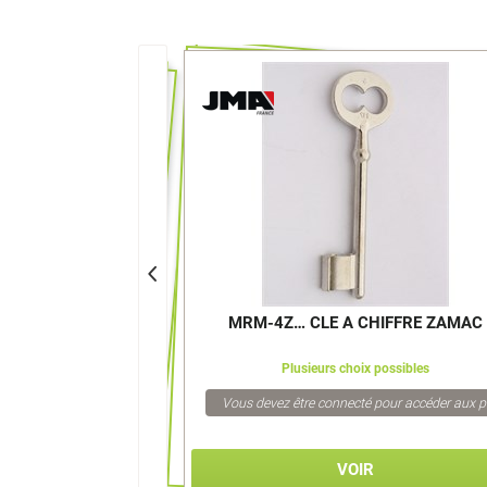
>
HIFFRE ZAMAC
MRM-4Z… CLE A CHIFFRE ZAMAC
 possibles
Plusieurs choix possibles
pour accéder aux prix
Vous devez être connecté pour accéder aux p
VOIR