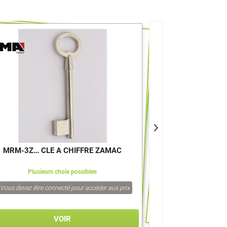
>
>
MRM-3Z… CLE A CHIFFRE ZAMAC
MRM-5Z… CLE
Plusieurs choix possibles
Plusieur
Vous devez être connecté pour accéder aux prix
Vous devez être co
VOIR