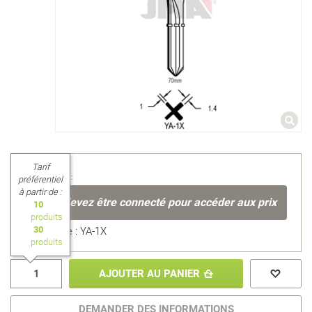
Tarif
Prix unitaire :
préférentiel
à partir de :
Vous devez être connecté pour accéder aux prix
10
produits
30
Référence : YA-1X
produits
AJOUTER AU PANIER
DEMANDER DES INFORMATIONS