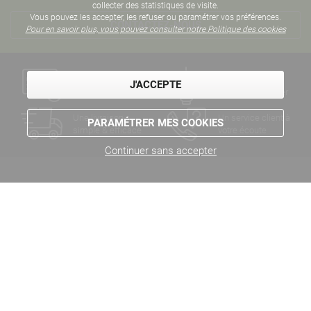
collecter des statistiques de visite.
Vous pouvez les accepter, les refuser ou paramétrer vos préférences.
CONTACTEZ-NOUS
Pour en savoir plus, vous pouvez consulter notre Politique des cookies
Un paiement
Des années
J'ACCEPTE
sécurisé
d'expertise métier
Une livraison
Un service client à
PARAMÉTRER MES COOKIES
simple & efficace
votre écoute
Continuer sans accepter