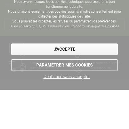
Nous avons recours à des cookies techniques pour assurer le bon
conseiller
fonctionnement du site.
Nous utilisons également des cookies soumis à votre consentement pour
collecter des statistiques de visite.
Vous pouvez les accepter, les refuser ou paramétrer vos préférences.
CONTACTEZ-NOUS
Pour en savoir plus, vous pouvez consulter notre Politique des cookies
Un paiement
Des années
J'ACCEPTE
sécurisé
d'expertise métier
Une livraison
Un service client à
PARAMÉTRER MES COOKIES
simple & efficace
votre écoute
Continuer sans accepter