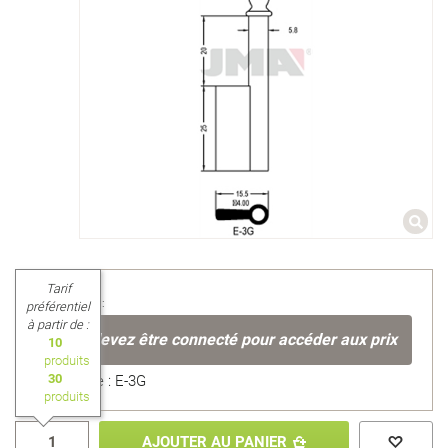
Tarif
Prix unitaire :
préférentiel
à partir de :
Vous devez être connecté pour accéder aux prix
10
produits
30
Référence : E-3G
produits
AJOUTER AU PANIER