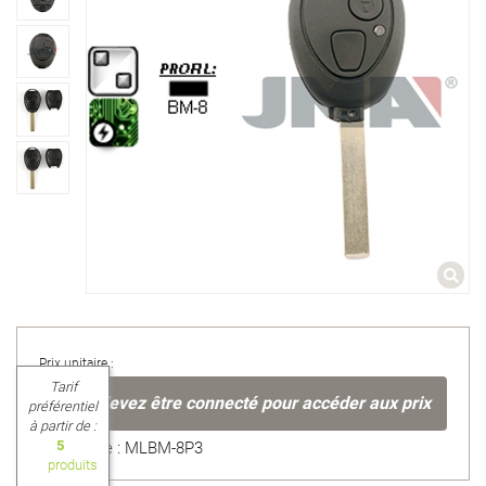
Prix unitaire :
Tarif
Vous devez être connecté pour accéder aux prix
préférentiel
à partir de :
5
Référence : MLBM-8P3
produits