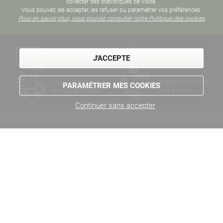
collecter des statistiques de visite.
Vous pouvez les accepter, les refuser ou paramétrer vos préférences.
CONTACTEZ-NOUS
Pour en savoir plus, vous pouvez consulter notre Politique des cookies
Un paiement
Des années
J'ACCEPTE
sécurisé
d'expertise métier
Une livraison
Un service client à
PARAMÉTRER MES COOKIES
simple & efficace
votre écoute
Continuer sans accepter
LE NOUVEL