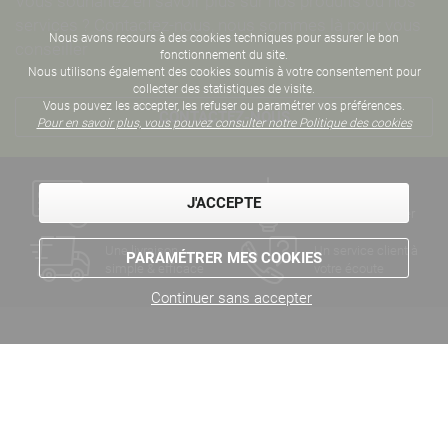
Vous souhaitez en savoir plus sur nos produits ou nos
services ? Contactez-nous, nous sommes là pour vous
Nous avons recours à des cookies techniques pour assurer le bon
conseiller
fonctionnement du site.
Nous utilisons également des cookies soumis à votre consentement pour
collecter des statistiques de visite.
Vous pouvez les accepter, les refuser ou paramétrer vos préférences.
CONTACTEZ-NOUS
Pour en savoir plus, vous pouvez consulter notre Politique des cookies
Un paiement
Des années
J'ACCEPTE
sécurisé
d'expertise métier
Une livraison
Un service client à
PARAMÉTRER MES COOKIES
simple & efficace
votre écoute
Continuer sans accepter