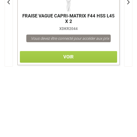
FRAISE VAGUE CAPRI-MATRIX F44 HSS L45
F
X 2
XDKR2044
Vous devez être connecté pour accéder aux prix
VOIR