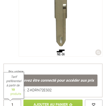
Prix unitaire :
Tarif
Vous devez être connecté pour accéder aux prix
préférentiel
à partir de :
10
Référence : Z-KDRN72ES02
produits
AJOUTER AU PANIER