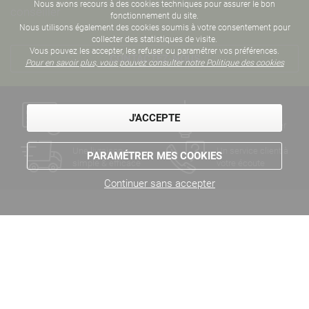
Nous avons recours à des cookies techniques pour assurer le bon
conseiller
fonctionnement du site.
Nous utilisons également des cookies soumis à votre consentement pour
collecter des statistiques de visite.
Vous pouvez les accepter, les refuser ou paramétrer vos préférences.
CONTACTEZ-NOUS
Pour en savoir plus, vous pouvez consulter notre Politique des cookies
Un paiement
Des années
J'ACCEPTE
sécurisé
d'expertise métier
Une livraison
Un service client à
PARAMÉTRER MES COOKIES
simple & efficace
votre écoute
Continuer sans accepter