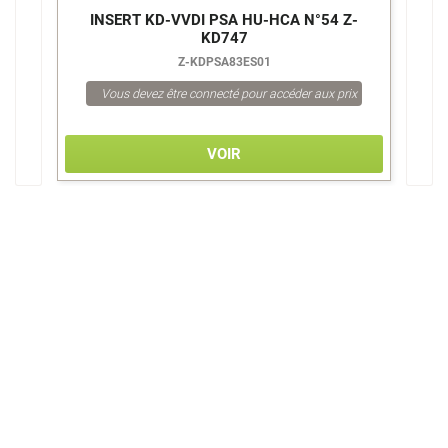
5
INSERT KD-VVDI PSA HU-HCA N°54 Z-
KD747
Z-KDPSA83ES01
Vous devez être connecté pour accéder aux prix
VOIR