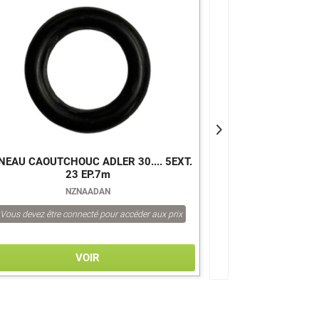
NEAU CAOUTCHOUC ADLER 30.... 5EXT.
AGRAPHE P
23 EP.7m
NZNAADAN
Vous devez être connecté pour accéder aux prix
Vous devez être co
VOIR