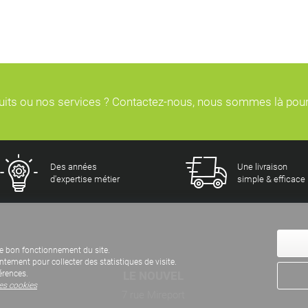
duits ou nos services ? Contactez-nous, nous sommes là pou
Des années
Une livraison
d'expertise métier
simple & efficace
e bon fonctionnement du site.
ement pour collecter des statistiques de visite.
LE NOUVEL
érences.
des cookies
7 rue Mireport