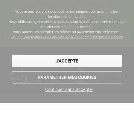
Vous souhaitez en savoir plus sur nos produits ou nos
services ? Contactez-nous, nous sommes là pour vous
Nous avons recours à des cookies techniques pour assurer le bon
conseiller
fonctionnement du site.
Nous utilisons également des cookies soumis à votre consentement pour
collecter des statistiques de visite.
Vous pouvez les accepter, les refuser ou paramétrer vos préférences.
CONTACTEZ-NOUS
Pour en savoir plus, vous pouvez consulter notre Politique des cookies
Un paiement
Des années
J'ACCEPTE
sécurisé
d'expertise métier
Une livraison
Un service client à
PARAMÉTRER MES COOKIES
simple & efficace
votre écoute
Continuer sans accepter