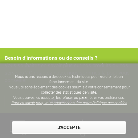
Besoin d'informations ou de conseils ?
Vous souhaitez en savoir plus sur nos produits ou nos
services ? Contactez-nous, nous sommes là pour vous
Nous avons recours à des cookies techniques pour assurer le bon
conseiller
fonctionnement du site.
Nous utilisons également des cookies soumis à votre consentement pour
collecter des statistiques de visite.
Vous pouvez les accepter, les refuser ou paramétrer vos préférences.
CONTACTEZ-NOUS
Pour en savoir plus, vous pouvez consulter notre Politique des cookies
Un paiement
Des années
J'ACCEPTE
sécurisé
d'expertise métier