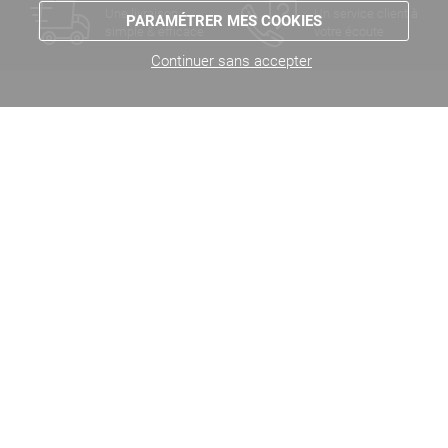
Une livraison
Un service client à
PARAMÉTRER MES COOKIES
simple & efficace
votre écoute
Continuer sans accepter
LE NOUVEL
7 rue Mireport
33310 LORMONT
Tel. 05 56 38 27 26
Accueil