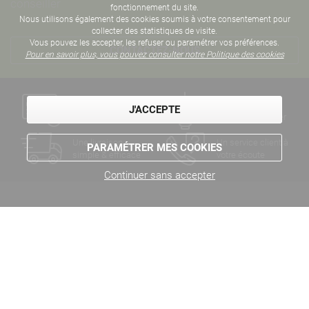
conseiller
fonctionnement du site.
Nous utilisons également des cookies soumis à votre consentement pour
collecter des statistiques de visite.
Vous pouvez les accepter, les refuser ou paramétrer vos préférences.
CONTACTEZ-NOUS
Pour en savoir plus, vous pouvez consulter notre Politique des cookies
Un paiement
Des années
J'ACCEPTE
sécurisé
d'expertise métier
Une livraison
Un service client à
PARAMÉTRER MES COOKIES
simple & efficace
votre écoute
Continuer sans accepter