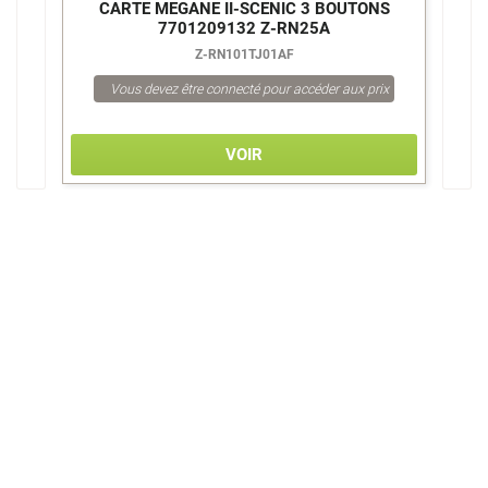
S
CARTE MEGANE II-SCENIC 3 BOUTONS
7701209132 Z-RN25A
Z-RN101TJ01AF
Vous devez être connecté pour accéder aux prix
VOIR