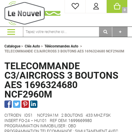
MES FAVORIS
PANI
0
Catalogue
>
Clés Auto
>
Télécommandes Auto
>
TELECOMMANDE C3/AIRCROSS 3 BOUTONS AES 1696324680 NCF2960M
TELECOMMANDE
C3/AIRCROSS 3 BOUTONS
AES 1696324680
NCF2960M
CITROEN
ID51 NCF29A1M
2 BOUTONS
433 MHZ FSK
INSERT FO-24 – HU101
REF OEM :
1699669980
PROGRAMMATION IMMOBILISER : OBD
PROGRAMMATION TELECOMMANDE : SIMULTANEMENT AVEC