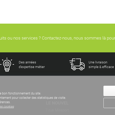
duits ou nos services ? Contactez-nous, nous sommes là pou
Des années
Une livraison
d'expertise métier
simple & efficace
e bon fonctionnement du site.
ement pour collecter des statistiques de visite.
LE NOUVEL
érences.
des cookies
7 rue Mireport