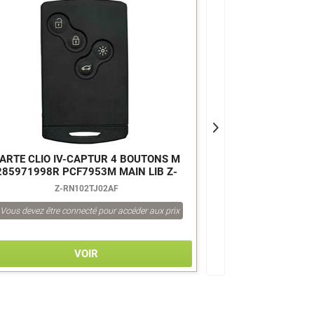
ARTE CLIO IV-CAPTUR 4 BOUTONS M
TELECO CLIO
285971998R PCF7953M MAIN LIB Z-
7701209235
RN45A
Z-RN102TJ02AF
Z-R
Vous devez être connecté pour accéder aux prix
Vous devez être co
VOIR