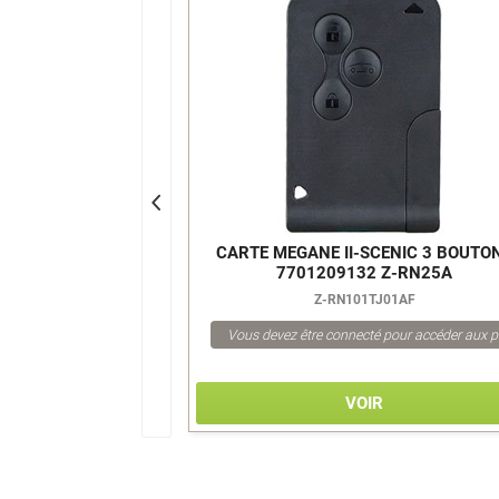
LIA. 3 BOUT.
CARTE MEGANE II-SCENIC 3 BOUTO
Z-KIA30A
7701209132 Z-RN25A
01AF
Z-RN101TJ01AF
pour accéder aux prix
Vous devez être connecté pour accéder aux p
VOIR