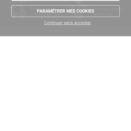
Une livraison
Un service client à
PARAMÉTRER MES COOKIES
simple & efficace
votre écoute
Continuer sans accepter
LE NOUVEL
7 rue Mireport
33310 LORMONT
Tel. 05 56 38 27 26