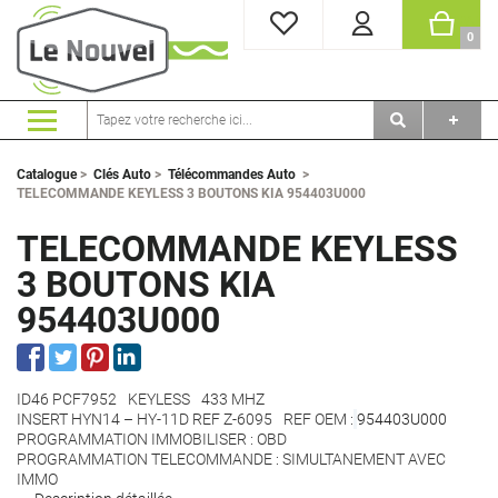
MES FAVORIS
PANI
0
Catalogue
>
Clés Auto
>
Télécommandes Auto
>
TELECOMMANDE KEYLESS 3 BOUTONS KIA 954403U000
TELECOMMANDE KEYLESS
3 BOUTONS KIA
954403U000
ID46 PCF7952
KEYLESS
433 MHZ
INSERT HYN14 – HY-11D REF Z-6095
REF OEM :
954403U000
PROGRAMMATION IMMOBILISER : OBD
PROGRAMMATION TELECOMMANDE : SIMULTANEMENT AVEC
IMMO