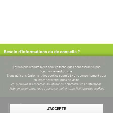
Besoin d'informations ou de conseils ?
Vous souhaitez en savoir plus sur nos produits ou nos
services ? Contactez-nous, nous sommes là pour vous
Nous avons recours à des cookies techniques pour assurer le bon
conseiller
fonctionnement du site.
Nous utilisons également des cookies soumis à votre consentement pour
collecter des statistiques de visite.
Vous pouvez les accepter, les refuser ou paramétrer vos préférences.
CONTACTEZ-NOUS
Pour en savoir plus, vous pouvez consulter notre Politique des cookies
Un paiement
Des années
J'ACCEPTE
sécurisé
d'expertise métier