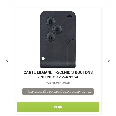
S
CARTE MEGANE II-SCENIC 3 BOUTONS
7701209132 Z-RN25A
Z-RN101TJ01AF
Vous devez être connecté pour accéder aux prix
VOIR