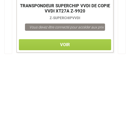
E
TRANSPONDEUR SUPERCHIP VVDI DE COPIE
T
VVDI XT27A Z-9920
Z-SUPERCHIPVVDI
Vous devez être connecté pour accéder aux prix
VOIR