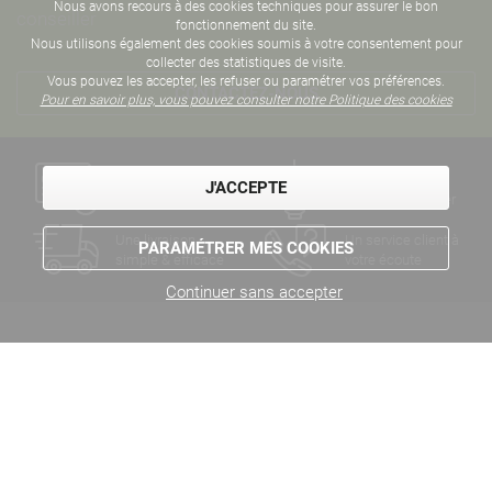
Nous avons recours à des cookies techniques pour assurer le bon
conseiller
fonctionnement du site.
Nous utilisons également des cookies soumis à votre consentement pour
collecter des statistiques de visite.
Vous pouvez les accepter, les refuser ou paramétrer vos préférences.
CONTACTEZ-NOUS
Pour en savoir plus, vous pouvez consulter notre Politique des cookies
Un paiement
Des années
J'ACCEPTE
sécurisé
d'expertise métier
Une livraison
Un service client à
PARAMÉTRER MES COOKIES
simple & efficace
votre écoute
Continuer sans accepter