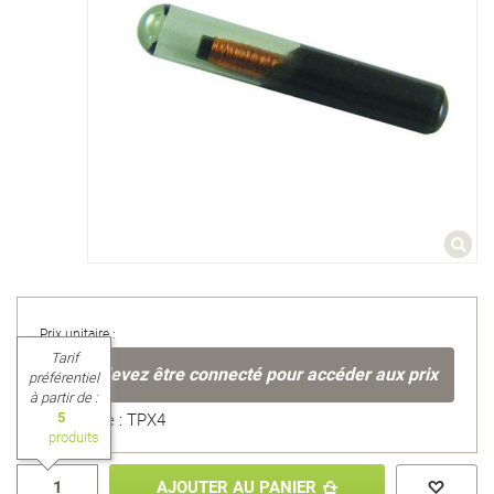
Prix unitaire :
Tarif
Vous devez être connecté pour accéder aux prix
préférentiel
à partir de :
5
Référence : TPX4
produits
AJOUTER AU PANIER