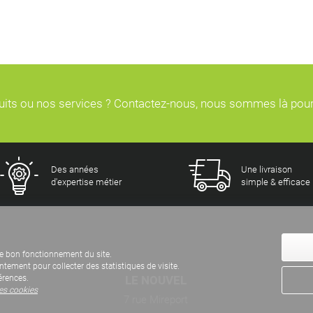
duits ou nos services ? Contactez-nous, nous sommes là pou
Des années
Une livraison
d'expertise métier
simple & efficace
e bon fonctionnement du site.
ement pour collecter des statistiques de visite.
LE NOUVEL
érences.
des cookies
7 rue Mireport