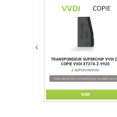
ARBONE DE COPIE
TRANSPONDEUR SUPERCHIP VVDI 
A
COPIE VVDI XT27A Z-9920
Z-SUPERCHIPVVDI
pour accéder aux prix
Vous devez être connecté pour accéder aux p
VOIR