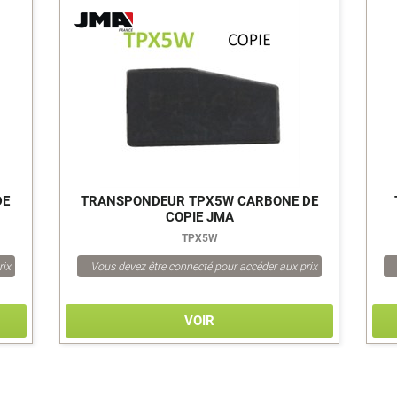
>
DE
TRANSPONDEUR TPX5W CARBONE DE
COPIE JMA
TPX5W
rix
Vous devez être connecté pour accéder aux prix
VOIR