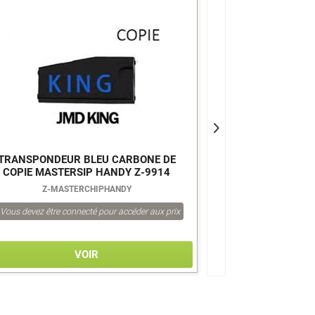
>
TRANSPONDEUR BLEU CARBONE DE
TRANSPONDEUR 
COPIE MASTERSIP HANDY Z-9914
Z-MASTERCHIPHANDY
Vous devez être connecté pour accéder aux prix
Vous devez être co
VOIR