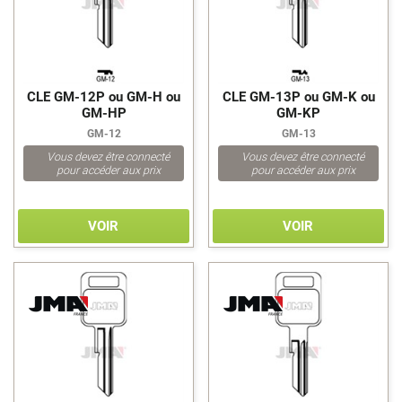
EIKO
ELSA
ELZETT
EMKA
CLE GM-12P ou GM-H ou
CLE GM-13P ou GM-K ou
EP PINSON
GM-HP
GM-KP
ERA
GM-12
GM-13
ESA
Vous devez être connecté
Vous devez être connecté
ESLA
pour accéder aux prix
pour accéder aux prix
ESS
ETAS
VOIR
VOIR
EUROBOX
EUROLOCK
EVERGOOD
EVVA
EXCEL
EXPRES
>
>
EZCURRA
FAAB