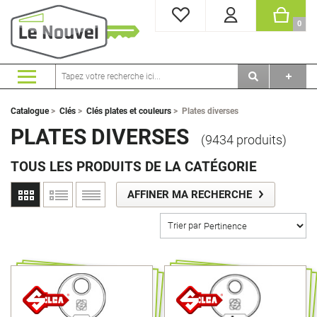
MES FAVORIS
PANI
0
Catalogue
>
Clés
>
Clés plates et couleurs
>
Plates diverses
PLATES DIVERSES
(9434 produits)
TOUS LES PRODUITS DE LA CATÉGORIE
AFFINER MA RECHERCHE
Trier par
Marque
RENAULT DACIA
3M
ABC