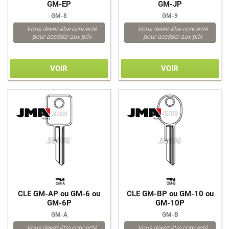
GM-EP
GM-JP
FIST
GM-8
GM-9
FLORA
Vous devez être connecté
Vous devez être connecté
FORD
pour accéder aux prix
pour accéder aux prix
FORT
FORTE
FORTIS
VOIR
VOIR
FTH - THIRARD
GABON
GAMMET
GARDIAN
GAS
>
>
GATO
GEBA
GEGE
GENERAL MOTORS
GERA
CLE GM-AP ou GM-6 ou
CLE GM-BP ou GM-10 ou
GERDA
GM-6P
GM-10P
GHE
GM-A
GM-B
GIBBONS
Vous devez être connecté
Vous devez être connecté