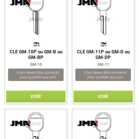
DATSUN NISSAN
DAV
>
>
DEFA
DEKABA
DELAPORTE
DEXTER
DIAMOND
CLE GM-10P ou GM-B ou
CLE GM-11P ou GM-D ou
DINBOX
GM-BP
GM-DP
DOBLE G
GM-10
GM-11
DOBLINA
Vous devez être connecté
Vous devez être connecté
pour accéder aux prix
pour accéder aux prix
DOM
DOMINION LOCK
DOMUS
VOIR
VOIR
DOUBLE CIRCLE
DUBOIS
DURALOCK
EAG
ECHO
>
>
ECM