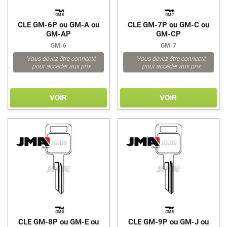
FAB
FAC
CLE GM-6P ou GM-A ou
CLE GM-7P ou GM-C ou
FAICA
GM-AP
GM-CP
FAINER
GM-6
GM-7
FALCON
Vous devez être connecté
Vous devez être connecté
FAMA
pour accéder aux prix
pour accéder aux prix
FANA
FARMA
VOIR
VOIR
FAS
FASEM
FCV
FECHADURA
FEDERAL
FEMSA
>
>
FERONERIA
FF - FACCHINETTI
FIAT
FIC
FICHET
CLE GM-8P ou GM-E ou
CLE GM-9P ou GM-J ou