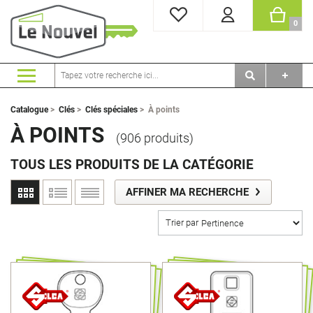
MES FAVORIS
PANI
0
Catalogue
>
Clés
>
Clés spéciales
>
À points
À POINTS
(906 produits)
TOUS LES PRODUITS DE LA CATÉGORIE
AFFINER MA RECHERCHE
Trier par
Marque
ABC
ABLOY
ABUS