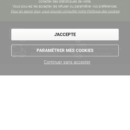
collecter des statistiques de visite.
Vous pouvez les accepter, les refuser ou paramétrer vos préférences.
CONTACTEZ-NOUS
Pour en savoir plus, vous pouvez consulter notre Politique des cookies
Un paiement
Des années
J'ACCEPTE
sécurisé
d'expertise métier
Une livraison
Un service client à
PARAMÉTRER MES COOKIES
simple & efficace
votre écoute
Continuer sans accepter
LE NOUVEL